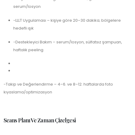
serum/losyon
-LLLT Uygulaması – kişiye göre 20–30 dakika; bölgelere
hedefli ışık
-Destekleyici Bakım – serum/losyon, sülfatsız şampuan,
haftalık peeling
-Takip ve Değerlendirme – 4–6. ve 8–12. haftalarda foto
kıyaslama/optimizasyon
Seans Planı Ve Zaman Çizelgesi