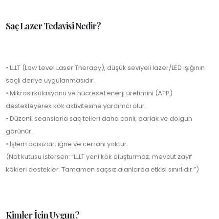
Saç Lazer Tedavisi Nedir?
• LLLT (Low Level Laser Therapy), düşük seviyeli lazer/LED ışığının
saçlı deriye uygulanmasıdır.
• Mikrosirkülasyonu ve hücresel enerji üretimini (ATP)
destekleyerek kök aktivitesine yardımcı olur.
• Düzenli seanslarla saç telleri daha canlı, parlak ve dolgun
görünür.
• İşlem acısızdır; iğne ve cerrahi yoktur.
(Not kutusu istersen: “LLLT yeni kök oluşturmaz; mevcut zayıf
kökleri destekler. Tamamen saçsız alanlarda etkisi sınırlıdır.”)
Kimler İçin Uygun?