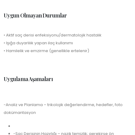
Uygun Olmayan Durumlar
• Aktif saç derisi enfeksiyonu/dermatolojik hastalık
• Işığa duyarlılık yapan ilaç kullanımı
• Hamilelik ve emzirme (genellikle ertelenir)
Uygulama Aşamaları
-Analiz ve Planlama – trikolojik değerlendirme, hedefler, foto
dokümantasyon
-Saç Derisinin Hazırlığı – nazik temizlik; gerekirse ön