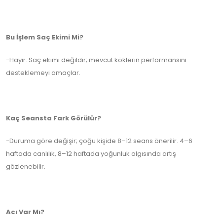
Bu İşlem Saç Ekimi Mi?
-Hayır. Saç ekimi değildir; mevcut köklerin performansını
desteklemeyi amaçlar.
Kaç Seansta Fark Görülür?
-Duruma göre değişir; çoğu kişide 8–12 seans önerilir. 4–6
haftada canlılık, 8–12 haftada yoğunluk algısında artış
gözlenebilir.
Acı Var Mı?