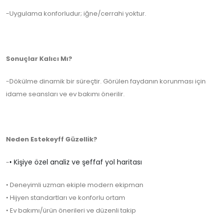
-Uygulama konforludur; iğne/cerrahi yoktur.
Sonuçlar Kalıcı Mı?
-Dökülme dinamik bir süreçtir. Görülen faydanın korunması için
idame seansları ve ev bakımı önerilir.
Neden Estekeyff Güzellik?
• Kişiye özel analiz ve şeffaf yol haritası
-
• Deneyimli uzman ekiple modern ekipman
• Hijyen standartları ve konforlu ortam
• Ev bakımı/ürün önerileri ve düzenli takip