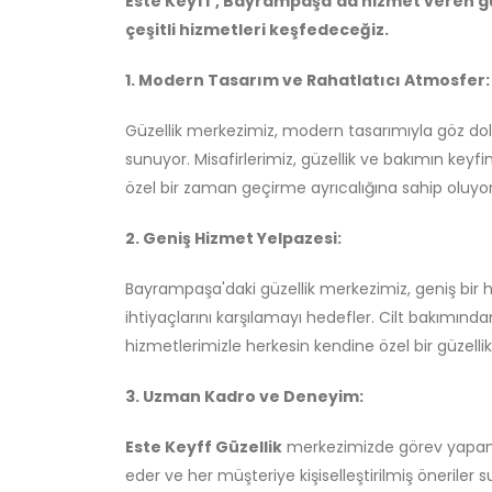
Este Keyff , Bayrampaşa'da hizmet veren g
çeşitli hizmetleri keşfedeceğiz.
1. Modern Tasarım ve Rahatlatıcı Atmosfer:
Güzellik merkezimiz, modern tasarımıyla göz dol
sunuyor. Misafirlerimiz, güzellik ve bakımın keyfi
özel bir zaman geçirme ayrıcalığına sahip oluyor
2. Geniş Hizmet Yelpazesi:
Bayrampaşa'daki güzellik merkezimiz, geniş bir 
ihtiyaçlarını karşılamayı hedefler. Cilt bakımı
hizmetlerimizle herkesin kendine özel bir güzellik
3. Uzman Kadro ve Deneyim:
Este Keyff Güzellik
merkezimizde görev yapan 
eder ve her müşteriye kişiselleştirilmiş öneriler 