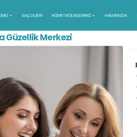
RİMİZ
SAÇ LAZERİ
HİZMET BÖLGELERİMİZ
HAKKIMIZDA
Güzellik Merkezi