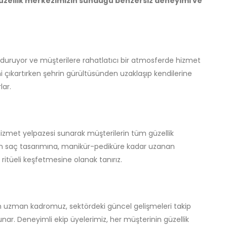
üzellik merkezimizin sunduğu benzersiz deneyimi ve
duruyor ve müşterilere rahatlatıcı bir atmosferde hizmet
ni çıkartırken şehrin gürültüsünden uzaklaşıp kendilerine
lar.
hizmet yelpazesi sunarak müşterilerin tüm güzellik
ndan saç tasarımına, manikür-pediküre kadar uzanan
 ritüeli keşfetmesine olanak tanırız.
uzman kadromuz, sektördeki güncel gelişmeleri takip
sunar. Deneyimli ekip üyelerimiz, her müşterinin güzellik