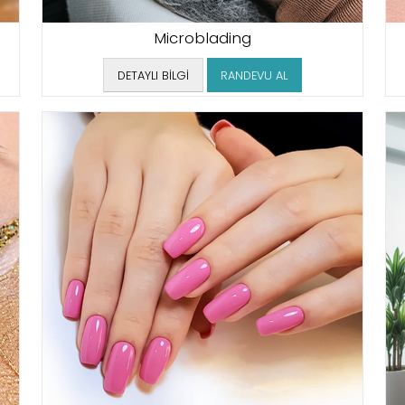
Microblading
DETAYLI BİLGİ
RANDEVU AL