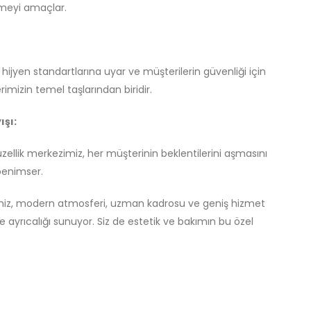
tmeyi amaçlar.
ijyen standartlarına uyar ve müşterilerin güvenliği için
erimizin temel taşlarından biridir.
ışı:
ellik merkezimiz, her müşterinin beklentilerini aşmasını
 benimser.
imiz, modern atmosferi, uzman kadrosu ve geniş hizmet
e ayrıcalığı sunuyor. Siz de estetik ve bakımın bu özel